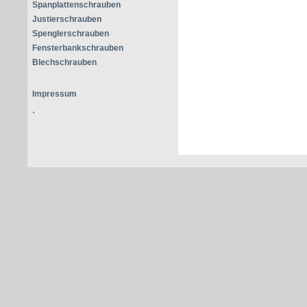
Spanplattenschrauben
Justierschrauben
Spenglerschrauben
Fensterbankschrauben
Blechschrauben
Impressum
.