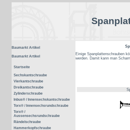
Spanpla
Sp
Baumarkt Artikel
Einige Spanplattenschrauben kö
Baumarkt Artikel
werden. Damit kann man Scharn
Startseite
Sechskantschraube
Vierkantschraube
Dreikantschraube
S
Zylinderschraube
Inbus® / Innensechskantschraube
Torx® / Innensechsrundschraube
Torx® /
Aussensechsrundschraube
Rändelschraube
Hammerkopfschraube