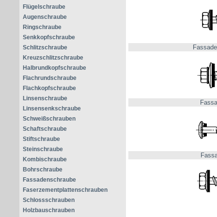
Flügelschraube
Augenschraube
Ringschraube
Senkkopfschraube
Fassade
Schlitzschraube
Kreuzschlitzschraube
Halbrundkopfschraube
Flachrundschraube
Flachkopfschraube
Linsenschraube
Fassa
Linsensenkschraube
Schweißschrauben
Schaftschraube
Stiftschraube
Steinschraube
Fassa
Kombischraube
Bohrschraube
Fassadenschraube
Faserzementplattenschrauben
Schlossschrauben
Holzbauschrauben