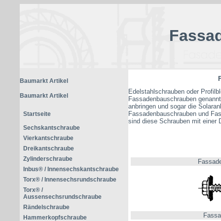
Fassa
Baumarkt Artikel
Edelstahlschrauben oder Profil
Baumarkt Artikel
Fassadenbauschrauben genannt.
anbringen und sogar die Solara
Fassadenbauschrauben und Fassa
Startseite
sind diese Schrauben mit einer D
Sechskantschraube
Vierkantschraube
Dreikantschraube
Zylinderschraube
Fassade
Inbus® / Innensechskantschraube
Torx® / Innensechsrundschraube
Torx® /
Aussensechsrundschraube
Rändelschraube
Fassa
Hammerkopfschraube